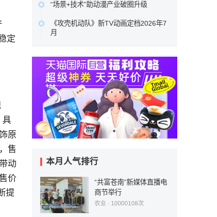
YOU等品牌，走进了全球年轻人的视野
“场景+技术”助动漫产业破圈升级
基，凭借ENF级艾草防撞板的产品创新
与生活。…
中国动漫产业正处于从高速增长向高质
与一站式服务体系的深度布局，为行业
《攻壳机动队》新TV动画定档2026年7
产
原文链接
量发展转型、从文化产品输出向产业能
转型升级提供了可借鉴的实践样本，更
月
、稳定
力输出升级的关键阶段。向新场景要增
重新定义了中高端整装的消费标准。…
本作100%尊重士郎正宗原著漫画，由
量、向新技术要效率、向新融合要动
原文链接
Science SARU制作，木村翔马执导，
能，已成为中国动漫产业守正创新的核
园城塔担任系列构成，半田修平负责人
心发展路径。…
物设定。…
原文链接
原文链接
靓
。具
装饰原
位，售
本月人气排行
级带动
浆售价
“共富苍南”新媒体直播电
断提
商节举行
农业
· 10000108次