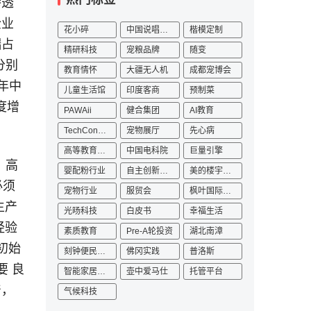
渗透
企业
花小碎
中国说唱巅峰对决2023
楷模定制
端占
精研科技
宠粮品牌
随变
分别
教育情怀
大疆无人机
成都宠博会
 年中
儿童生活馆
印度客商
预制菜
度增
PAWAii
健合集团
AI教育
TechConnect
宠物展厅
先心病
高等教育数字化
中国电科院
巨量引擎
，高
婴配粉行业
自主创新发展论坛
美的楼宇科技
必须
宠物行业
服贸会
枫叶国际学校
生产
光旸科技
白皮书
幸福生活
经验
素质教育
Pre-A轮投资
湖北南漳
初始
刻钟便民生活圈
佛冈实践
普洛斯
要 良
智能家居产业园
壶中爱马仕
托管平台
产，
气候科技