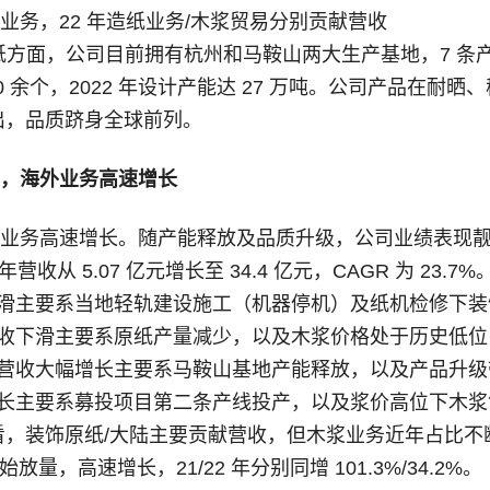
业务，22 年造纸业务/木浆贸易分别贡献营收
 装饰原纸方面，公司目前拥有杭州和马鞍山两大生产基地，7 条
0 余个，2022 年设计产能达 27 万吨。公司产品在耐晒
出，品质跻身全球前列。
，海外业务高速增长
业务高速增长。随产能释放及品质升级，公司业绩表现
 年营收从 5.07 亿元增长至 34.4 亿元，CAGR 为 23.7%
营收下滑主要系当地轻轨建设施工（机器停机）及纸机检修下
 年营收下滑主要系原纸产量减少，以及木浆价格处于历史低
1 年营收大幅增长主要系马鞍山基地产能释放，以及产品升
营收增长主要系募投项目第二条产线投产，以及浆价高位下木
看，装饰原纸/大陆主要贡献营收，但木浆业务近年占比不
放量，高速增长，21/22 年分别同增 101.3%/34.2%。