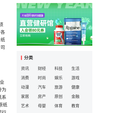
项
等各
用纸
公司
分类
资讯
财经
科技
生活
消费
时尚
娱乐
游戏
业
动漫
汽车
旅游
健康
分为
家居
房产
原创
金融
纸系
原纸
艺术
母婴
体育
教育
居行