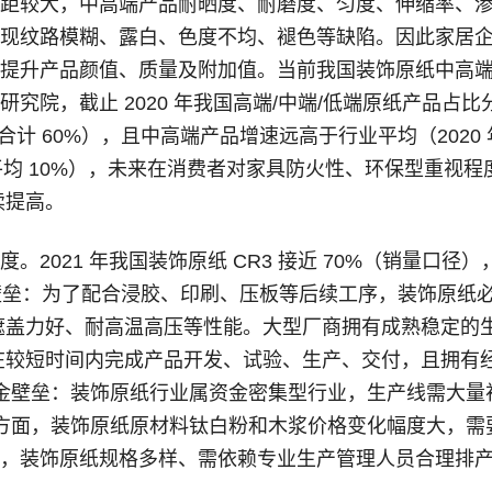
距较大，中高端产品耐晒度、耐磨度、匀度、伸缩率、
现纹路模糊、露白、色度不均、褪色等缺陷。因此家居
提升产品颜值、质量及附加值。当前我国装饰原纸中高
究院，截止 2020 年我国高端/中端/低端原纸产品占比
中高端合计 60%），且中高端产品增速远高于行业平均（2020
行业平均 10%），未来在消费者对家具防火性、环保型重视程
续提高。
2021 年我国装饰原纸 CR3 接近 70%（销量口径）
术壁垒：为了配合浸胶、印刷、压板等后续工序，装饰原纸
遮盖力好、耐高温高压等性能。大型厂商拥有成熟稳定的
在较短时间内完成产品开发、试验、生产、交付，且拥有
金壁垒：装饰原纸行业属资金密集型行业，生产线需大量
方面，装饰原纸原材料钛白粉和木浆价格变化幅度大，需
，装饰原纸规格多样、需依赖专业生产管理人员合理排