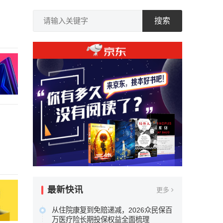
搜索
最新快讯
更多
从住院康复到免赔递减，2026众民保百
万医疗险长期投保权益全面梳理