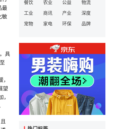
餐饮
农业
公益
物流
品最
工业
商讯
产业
深度
化敏
宠物
家电
环保
品牌
关。具
长至
缓，
展望
加，
。
，且
热门标签