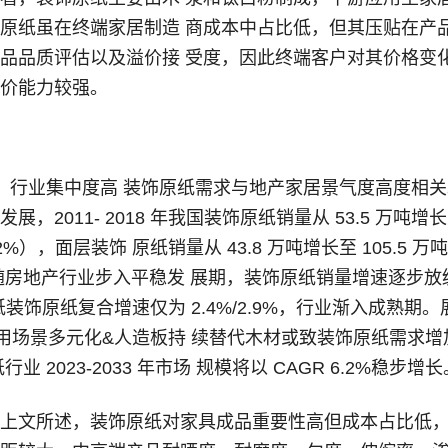
原纸虽在终端家居制造 商成本中占比低，但其压贴在产
品品质评估以及溢价接 受度，因此终端客户对其价格变
价能力较强。
，行业集中度高 装饰原纸需求与地产家居景气度高度相
，2011- 2018 年我国装饰原纸销量从 53.5 万吨增
1.2%），面层装饰 原纸销量从 43.8 万吨增长至 105.5 万吨
）；但随房地产行业步入平稳发 展期，装饰原纸销量增速逐步放
/面纸装饰原纸复合增速仅为 2.4%/2.9%，行业渐入成熟期。
用场景多元化&人造板持 续替代木材或致装饰原纸需求增
业 2023-2033 年市场 规模将以 CAGR 6.2%稳步增长
上文所述，装饰原纸对家具成品重要性高但成本占比低