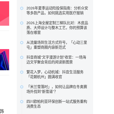
本次盘点选取五款市场关注度较高的百
2026年夏季运动险投保指南：分析众安
万医疗险进行横向比较，核心围绕众安
等多款产品，如何挑选实用医疗报销
保险众民保2026臻选版，重点梳理其极
为了帮助大家在琳琅满目的产品中找到
宽投保准入规则、新增住院康复责任，
2026上海全屋定制三梯队比对：木皮品
真正实用的医疗保障 ，我们针对众安等
质、大师设计与整木工艺，你的预算该
以及长期持有可获的免赔额递减或既往
多款热门运动险的理赔细则进行了深度
落在哪里
症赔付等相伴权益，以期为不...…
梳理 ，助您理清保障核心，在运动时多
科凡高定以柜墙门一体化与50%成本落
原文链接
从流量场到生活方式符号，「心动三里
一份安心。…
地高定效果占据性价比区间，博洛尼以
屯」重塑商圈内容新范式
原文链接
“大师设计+德国品质”定位中高端，图森
这背后是消费趋势的根本性迁移。当“逛
则专注高端大宅整木定制。…
抖音商城“文字漫游计划”收官：一场海
街即购物”的旧范式褪去，新一代消费者
边文学聚会背后的阅读新图景
原文链接
走进商圈，为的不再是提袋消费，而是
五位来自不同代际、不同地域的作家，
一场可打卡、可停留、可分享、可聚会
繁花入梦，心动杭城：抖音生活服务
分享了各自对文学与生活关系的理解。
「花朝杭州」圆满收官
的完整生活叙事。…
徐则臣同时以《人民文学》主编身份，
抖音生活服务深入杭城春日肌理，联动
原文链接
谈及文学期刊在数字时代如何重新连接
「米兰雪落时」，如何让品牌在冬奥赛
奥体中心体育场、三潭印月、世纪中心
场外找到“新雪道”？
读者。…
等六大本地核心景点，重磅推出了一组
它没有追逐赛场内的荣耀瞬间，而是在
原文链接
城市情绪海报。…
四川欧柏利亚环保创新一站式服务重构
赛场之外，用一场全民参与的多巴胺
消费生态
原文链接
Citywalk，带着水之蔻、橘朵、INTO
饰
四川欧柏利亚全屋整装以源头厂家为根