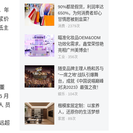
90%都是假货，利润率达
%。年
650%，为何消费者却心
浆价
甘情愿被割韭菜？
消费
· 2379次
低主
瞄准化妆品OEM&ODM
功效化需求，鑫莹荣惊艳
亮相广州美博会！
工业
· 356次
随变品牌主理人杨和苏与
“一席之地”战队引爆舞
台，成就《中国说唱巅峰
董
对决2023》最强之夜！
娱乐
· 104次
6 月
人 员
楷模家居定制：以家养
人，还原你的生活梦想
家居
· 89次
成远超