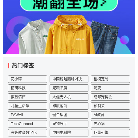
热门标签
花小碎
中国说唱巅峰对决2023
楷模定制
精研科技
宠粮品牌
随变
教育情怀
大疆无人机
成都宠博会
儿童生活馆
印度客商
预制菜
PAWAii
健合集团
AI教育
TechConnect
宠物展厅
先心病
高等教育数字化
中国电科院
巨量引擎