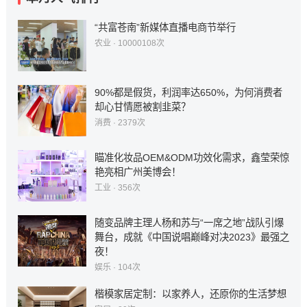
“共富苍南”新媒体直播电商节举行
农业
· 10000108次
90%都是假货，利润率达650%，为何消费者
却心甘情愿被割韭菜？
消费
· 2379次
瞄准化妆品OEM&ODM功效化需求，鑫莹荣惊
艳亮相广州美博会！
工业
· 356次
随变品牌主理人杨和苏与“一席之地”战队引爆
舞台，成就《中国说唱巅峰对决2023》最强之
夜！
娱乐
· 104次
楷模家居定制：以家养人，还原你的生活梦想