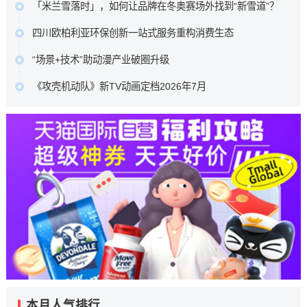
及文学期刊在数字时代如何重新连接读者。…
「米兰雪落时」，如何让品牌在冬奥赛场外找到“新雪道”？
潭印月、世纪中心等六大本地核心景点，重磅推出了一组城
原文链接
它没有追逐赛场内的荣耀瞬间，而是在赛场之外，用一场全
市情绪海报。…
四川欧柏利亚环保创新一站式服务重构消费生态
民参与的多巴胺Citywalk，带着水之蔻、橘朵、INTO YOU等
原文链接
四川欧柏利亚全屋整装以源头厂家为根基，凭借ENF级艾草
品牌，走进了全球年轻人的视野与生活。…
“场景+技术”助动漫产业破圈升级
防撞板的产品创新与一站式服务体系的深度布局，为行业转
原文链接
中国动漫产业正处于从高速增长向高质量发展转型、从文化
型升级提供了可借鉴的实践样本，更重新定义了中高端整装
《攻壳机动队》新TV动画定档2026年7月
产品输出向产业能力输出升级的关键阶段。向新场景要增
的消费标准。…
本作100%尊重士郎正宗原著漫画，由Science SARU制作，
量、向新技术要效率、向新融合要动能，已成为中国动漫产
原文链接
木村翔马执导，园城塔担任系列构成，半田修平负责人物设
业守正创新的核心发展路径。…
定。…
原文链接
原文链接
本月人气排行