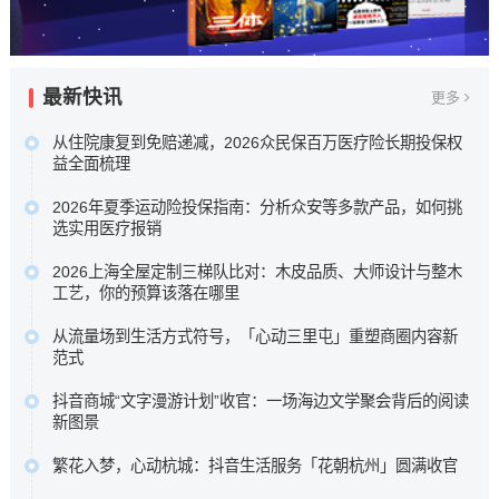
最新快讯
更多
从住院康复到免赔递减，2026众民保百万医疗险长期投保权
益全面梳理
本次盘点选取五款市场关注度较高的百万医疗险进行横向比
2026年夏季运动险投保指南：分析众安等多款产品，如何挑
较，核心围绕众安保险众民保2026臻选版，重点梳理其极宽
选实用医疗报销
投保准入规则、新增住院康复责任，以及长期持有可获的免
为了帮助大家在琳琅满目的产品中找到真正实用的医疗保障
赔额递减或既往症赔付等相伴权益，以期为不...…
2026上海全屋定制三梯队比对：木皮品质、大师设计与整木
，我们针对众安等多款热门运动险的理赔细则进行了深度梳
工艺，你的预算该落在哪里
原文链接
理 ，助您理清保障核心，在运动时多一份安心。…
科凡高定以柜墙门一体化与50%成本落地高定效果占据性价
原文链接
从流量场到生活方式符号，「心动三里屯」重塑商圈内容新
比区间，博洛尼以“大师设计+德国品质”定位中高端，图森则
范式
专注高端大宅整木定制。…
这背后是消费趋势的根本性迁移。当“逛街即购物”的旧范式褪
原文链接
抖音商城“文字漫游计划”收官：一场海边文学聚会背后的阅读
去，新一代消费者走进商圈，为的不再是提袋消费，而是一
新图景
场可打卡、可停留、可分享、可聚会的完整生活叙事。…
五位来自不同代际、不同地域的作家，分享了各自对文学与
原文链接
繁花入梦，心动杭城：抖音生活服务「花朝杭州」圆满收官
生活关系的理解。徐则臣同时以《人民文学》主编身份，谈
抖音生活服务深入杭城春日肌理，联动奥体中心体育场、三