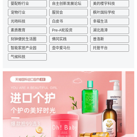
婴配粉行业
自主创新发展论坛
美的楼宇科技
宠物行业
服贸会
枫叶国际学校
光旸科技
白皮书
幸福生活
素质教育
Pre-A轮投资
湖北南漳
刻钟便民生活圈
佛冈实践
普洛斯
智能家居产业园
壶中爱马仕
托管平台
气候科技